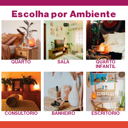
Escolha por Ambiente
QUARTO
SALA
QUARTO
INFANTIL
CONSULTÓRIO
BANHEIRO
ESCRITÓRIO