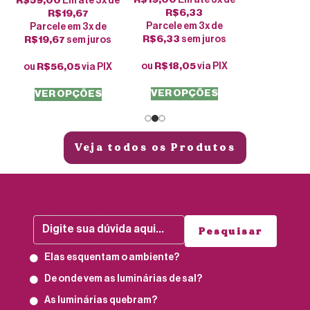
R$
59,00
Em até 3x de
R$
6,33
R$
19,67
Parcele em 3x de
Parcele em 3x de
R$
6,33
sem juros
R$
19,67
sem juros
ou
R$
18,05
via PIX
ou
R$
56,05
via PIX
VER OPÇÕES
VER OPÇÕES
Veja todos os Produtos
Dúvidas Frequentes
Pesquisar
Elas esquentam o ambiente?
De onde vem as luminárias de sal?
As luminárias quebram?