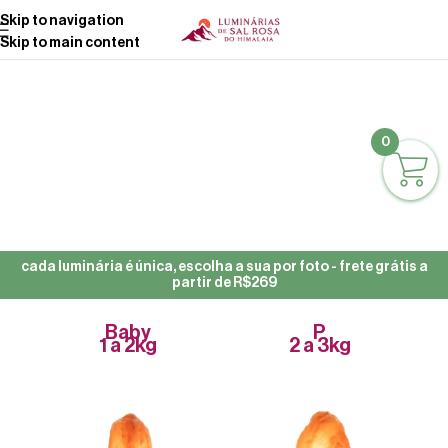
Skip to navigation
Skip to main content
0
cada luminária é única, escolha a sua por foto - frete grátis a
partir de R$269
Baby
P
1 a 2kg
2 a 3kg